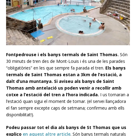
Fontpedrouse i els banys termals de Saint Thomas.
Són
30 minuts de tren des de Mont-Louis i és una de les parades
“obligatòries” en les que sempre fa parada el tren.
Els banys
termals de Saint Thomas estan a 3km de l’estació, a
dalt d’una muntanya. Si aviseu als banys de Saint
Thomas amb antelació us poden venir a recollir amb
cotxe a l’estació del tren a l’hora indicada.
I us tornaran a
l’estació quan sigui el moment de tornar. (el servei llançadora
el fan sempre excepte caps de setmana; confirmeu amb ells
disponibilitat!).
Podeu passar tot el dia als banys de St Thomas que us
explico
en aquest altre article
. Són banys termals naturals