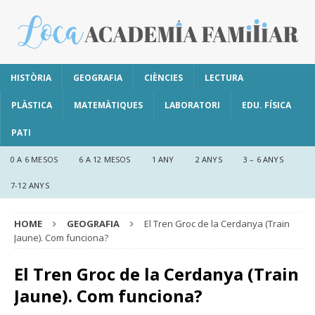
HISTÒRIA
GEOGRAFIA
CIÈNCIES
LECTURA
PLÀSTICA
MATEMÀTIQUES
LABORATORI
EDU. FÍSICA
PATI
0 A 6 MESOS
6 A 12 MESOS
1 ANY
2 ANYS
3 – 6 ANYS
7-12 ANYS
HOME
GEOGRAFIA
El Tren Groc de la Cerdanya (Train
Jaune). Com funciona?
El Tren Groc de la Cerdanya (Train
Jaune). Com funciona?