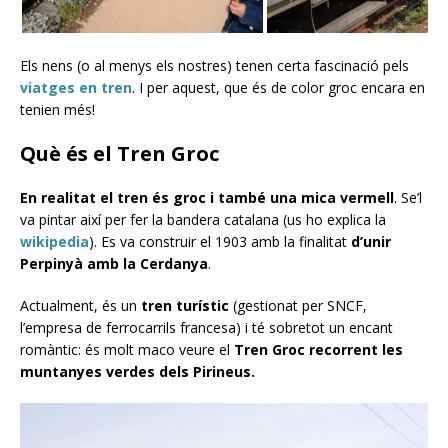
Els nens (o al menys els nostres) tenen certa fascinació pels
viatges en tren
. I per aquest, que és de color groc encara en
tenien més!
Què és el Tren Groc
En realitat el tren és groc i també una mica vermell
. Se’l
va pintar així per fer la bandera catalana (us ho explica la
wikipedia
). Es va construir el 1903 amb la finalitat
d’unir
Perpinyà amb la Cerdanya
.
Actualment, és un
tren turístic
(gestionat per SNCF,
l’empresa de ferrocarrils francesa) i té sobretot un encant
romàntic: és molt maco veure el
Tren Groc recorrent les
muntanyes verdes dels Pirineus.