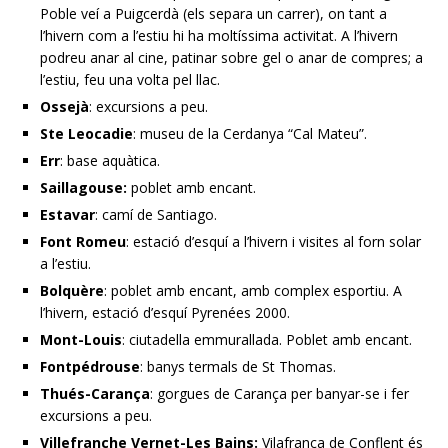
Poble veí a Puigcerdà (els separa un carrer), on tant a
l’hivern com a l’estiu hi ha moltíssima activitat. A l’hivern
podreu anar al cine, patinar sobre gel o anar de compres; a
l’estiu, feu una volta pel llac.
Ossejà
: excursions a peu.
Ste Leocadie
: museu de la Cerdanya “Cal Mateu”.
Err
: base aquàtica.
Saillagouse:
poblet amb encant.
Estavar
: camí de Santiago.
Font Romeu
: estació d’esquí a l’hivern i visites al forn solar
a l’estiu.
Bolquère
: poblet amb encant, amb complex esportiu. A
l’hivern, estació d’esquí Pyrenées 2000.
Mont-Louis
: ciutadella emmurallada. Poblet amb encant.
Fontpédrouse
: banys termals de St Thomas.
Thués-Carança
: gorgues de Carança per banyar-se i fer
excursions a peu.
Villefranche Vernet-Les Bains:
Vilafranca de Conflent és