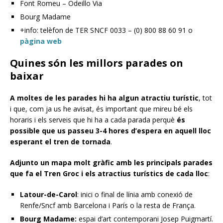
Font Romeu – Odeillo Via
Bourg Madame
+info: telèfon de TER SNCF 0033 – (0) 800 88 60 91 o
pàgina web
Quines són les millors parades on
baixar
A moltes de les parades hi ha algun atractiu turístic
, tot
i que, com ja us he avisat, és important que mireu bé els
horaris i els serveis que hi ha a cada parada perquè
és
possible que us passeu 3-4 hores d’espera en aquell lloc
esperant el tren de tornada
.
Adjunto un mapa molt gràfic amb les principals parades
que fa
el Tren Groc i els atractius turístics de cada lloc
:
Latour-de-Carol
: inici o final de línia amb conexió de
Renfe/Sncf amb Barcelona i París o la resta de França.
Bourg Madame:
espai d’art contemporani Josep Puigmartí.