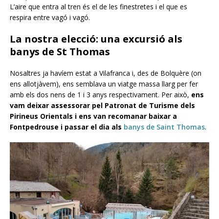
L’aire que entra al tren és el de les finestretes i el que es
respira entre vagó i vagó.
La nostra elecció: una excursió als
banys de St Thomas
Nosaltres ja havíem estat a Vilafranca i, des de Bolquère (on
ens allotjàvem), ens semblava un viatge massa llarg per fer
amb els dos nens de 1 i 3 anys respectivament. Per això,
ens
vam deixar assessorar pel Patronat de Turisme dels
Pirineus Orientals i ens van recomanar baixar a
Fontpedrouse i passar el dia als
banys de Saint Thomas
.