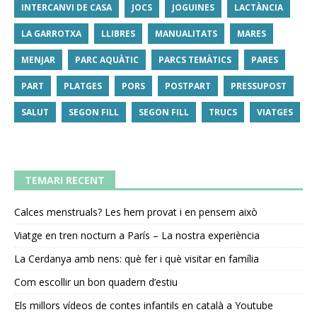
INTERCANVI DE CASA
JOCS
JOGUINES
LACTÀNCIA
LA GARROTXA
LLIBRES
MANUALITATS
MARES
MENJAR
PARC AQUÀTIC
PARCS TEMÀTICS
PARES
PART
PLATGES
PORS
POSTPART
PRESSUPOST
SALUT
SEGON FILL
SEGON FILL
TRUCS
VIATGES
TEMARI RECENT
Calces menstruals? Les hem provat i en pensem això
Viatge en tren nocturn a París – La nostra experiència
La Cerdanya amb nens: què fer i què visitar en família
Com escollir un bon quadern d’estiu
Els millors vídeos de contes infantils en català a Youtube