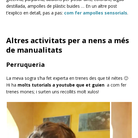
destil·lada, ampolles de plàstic buides … En un altre post
t’explico en detall, pas a pas:
com fer ampolles sensorials
.
Altres activitats per a nens a més
de manualitats
Perruqueria
La meva sogra s’ha fet experta en trenes des que té nétes 🙂
Hi ha
molts tutorials a youtube que et guien
a com fer
trenes mones; i surten uns recollits molt xulos!