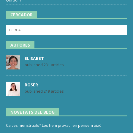
Qui som
CERCADOR
AUTORES
ELISABET
published 231 articles
ROSER
published 219 articles
NOVETATS DEL BLOG
Calces menstruals? Les hem provat i en pensem això