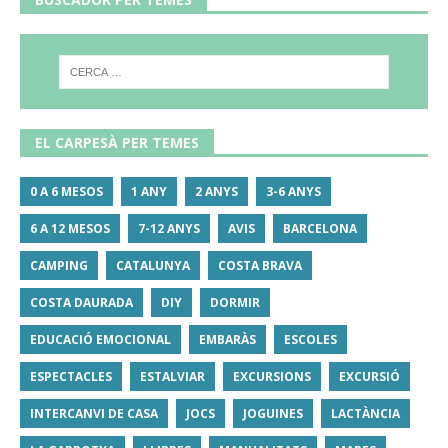
EL CARPESÀ PER TEMES
0 A 6 MESOS
1 ANY
2 ANYS
3-6 ANYS
6 A 12 MESOS
7-12 ANYS
AVIS
BARCELONA
CAMPING
CATALUNYA
COSTA BRAVA
COSTA DAURADA
DIY
DORMIR
EDUCACIÓ EMOCIONAL
EMBARÀS
ESCOLES
ESPECTACLES
ESTALVIAR
EXCURSIONS
EXCURSIÓ
INTERCANVI DE CASA
JOCS
JOGUINES
LACTÀNCIA