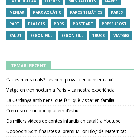
LA GARROTXA
LLIBRES
MANUALITATS
MARES
MENJAR
PARC AQUÀTIC
PARCS TEMÀTICS
PARES
PART
PLATGES
PORS
POSTPART
PRESSUPOST
SALUT
SEGON FILL
SEGON FILL
TRUCS
VIATGES
TEMARI RECENT
Calces menstruals? Les hem provat i en pensem això
Viatge en tren nocturn a París – La nostra experiència
La Cerdanya amb nens: què fer i què visitar en família
Com escollir un bon quadern d’estiu
Els millors vídeos de contes infantils en català a Youtube
Ooooooh! Som finalistes al premi Millor Blog de Maternitat