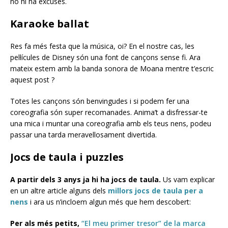
no hi ha excuses.
Karaoke ballat
Res fa més festa que la música, oi? En el nostre cas, les
pel·lícules de Disney són una font de cançons sense fi. Ara
mateix estem amb la banda sonora de Moana mentre t’escric
aquest post ?
Totes les cançons són benvingudes i si podem fer una
coreografia són super recomanades. Anima’t a disfressar-te
una mica i muntar una coreografia amb els teus nens, podeu
passar una tarda meravellosament divertida.
Jocs de taula i puzzles
A partir dels 3 anys ja hi ha jocs de taula.
Us vam explicar
en un altre article alguns dels
millors jocs de taula per a
nens
i ara us n’incloem algun més que hem descobert:
Per als més petits,
“El meu primer tresor” de la marca