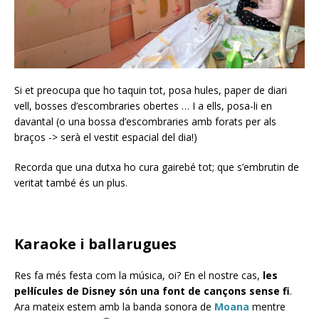
Si et preocupa que ho taquin tot, posa hules, paper de diari
vell, bosses d’escombraries obertes … I a ells, posa-li en
davantal (o una bossa d’escombraries amb forats per als
braços -> serà el vestit espacial del dia!)
Recorda que una dutxa ho cura gairebé tot; que s’embrutin de
veritat també és un plus.
Karaoke i ballarugues
Res fa més festa com la música, oi? En el nostre cas,
les
pel·lícules de Disney són una font de cançons sense fi
.
Ara mateix estem amb la banda sonora de
Moana
mentre