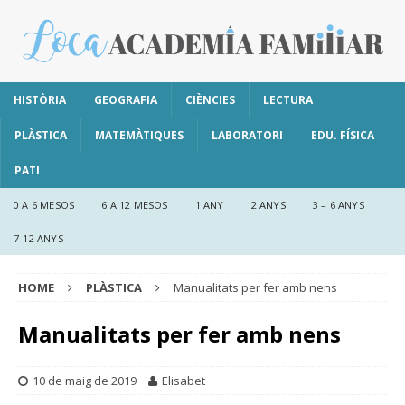
HISTÒRIA
GEOGRAFIA
CIÈNCIES
LECTURA
PLÀSTICA
MATEMÀTIQUES
LABORATORI
EDU. FÍSICA
PATI
0 A 6 MESOS
6 A 12 MESOS
1 ANY
2 ANYS
3 – 6 ANYS
7-12 ANYS
HOME
PLÀSTICA
Manualitats per fer amb nens
Manualitats per fer amb nens
10 de maig de 2019
Elisabet