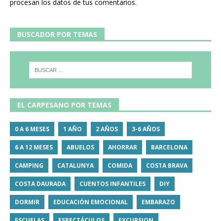
procesan los datos de tus comentarios.
BUSCADOR POR TEMAS
EL CARPESANO POR TEMAS
0 A 6 MESES
1 AÑO
2 AÑOS
3-6 AÑOS
6 A 12 MESES
ABUELOS
AHORRAR
BARCELONA
CAMPING
CATALUNYA
COMIDA
COSTA BRAVA
COSTA DAURADA
CUENTOS INFANTILES
DIY
DORMIR
EDUCACIÓN EMOCIONAL
EMBARAZO
ESCUELAS
ESPECTÁCULOS
EXCURSION