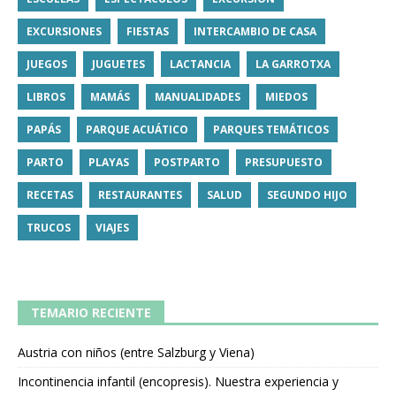
EXCURSIONES
FIESTAS
INTERCAMBIO DE CASA
JUEGOS
JUGUETES
LACTANCIA
LA GARROTXA
LIBROS
MAMÁS
MANUALIDADES
MIEDOS
PAPÁS
PARQUE ACUÁTICO
PARQUES TEMÁTICOS
PARTO
PLAYAS
POSTPARTO
PRESUPUESTO
RECETAS
RESTAURANTES
SALUD
SEGUNDO HIJO
TRUCOS
VIAJES
TEMARIO RECIENTE
Austria con niños (entre Salzburg y Viena)
Incontinencia infantil (encopresis). Nuestra experiencia y