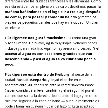
diferencia entre las ciudades francesas y las alemanas. Como
ese día estábamos en plena ola de calor, decidimos
pasar la
mañana bañándonos en el lago e ir a Freiburg después
de comer, para pasear y tomar un helado
(y meter los
pies en los pequeños canales que hay en la ciudad). Un plan
excelente!
Flückigersee nos gustó muchísimo.
Es como una gran
piscina urbana. De nuevo, agua muy limpia (veíamos peces
incluso) y para nada fría. Aquí no hay arena sino césped.
Y el
acceso al agua es con escalones grandes que van
descendiendo – y así el agua te va cubriendo poco a
poco.
Flückigersee está dentro de Freiburg
, al oeste de la
ciudad. Buscad «
Seepark
» y dejad el coche en el
aparcamiento. Allí, tenéis delante la cafetería-restaurante
(hacen comida para llevar también) y el minigolf. Id por el
camino que sale a la derecha, bordeando el lago y en cinco
minutos llegaréis a la zona de baño — aunque realmente os
podéis bañar en cualquier lugar del lago 🙂 Está aceptado.