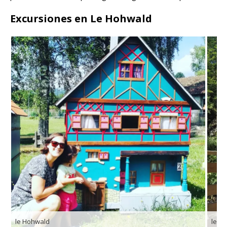
Excursiones en Le Hohwald
le Hohwald
le H