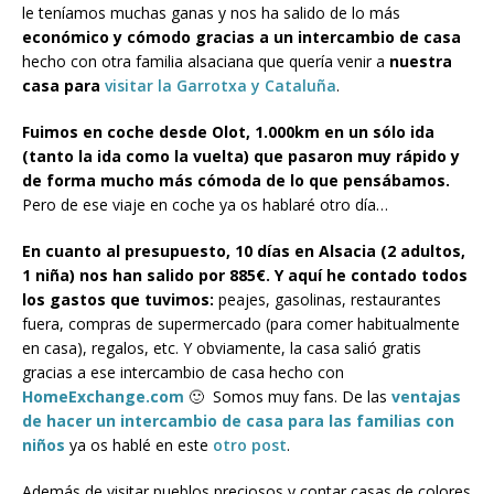
le teníamos muchas ganas y nos ha salido de lo más
económico y cómodo gracias a un intercambio de casa
hecho con otra familia alsaciana que quería venir a
nuestra
casa para
visitar la Garrotxa y Cataluña
.
Fuimos en coche desde Olot, 1.000km en un sólo ida
(tanto la ida como la vuelta) que pasaron muy rápido y
de forma mucho más cómoda de lo que pensábamos.
Pero de ese viaje en coche ya os hablaré otro día…
En cuanto al presupuesto, 10 días en Alsacia (2 adultos,
1 niña) nos han salido por 885€.
Y aquí he contado todos
los gastos que tuvimos:
peajes, gasolinas, restaurantes
fuera, compras de supermercado (para comer habitualmente
en casa), regalos, etc. Y obviamente, la casa salió gratis
gracias a ese intercambio de casa hecho con
HomeExchange.com
🙂 Somos muy fans. De las
ventajas
de hacer un intercambio de casa para las familias con
niños
ya os hablé en este
otro post
.
Además de visitar pueblos preciosos y contar casas de colores