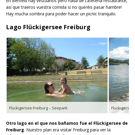
En Benfeld hay vestuarios pero nada de cafetería-restaurante,
así que traeros vuestra comida si no queréis pasar hambre!
Hay mucha sombra para poder hacer un picnic tranquilo.
Lago Flückigersee Freiburg
Flückigersee Freiburg – Seepark
Flückigersee
Otro lago en el que nos bañamos fue el Flückigersee de
Freiburg
. Nuestro plan era visitar Freiburg para ver la