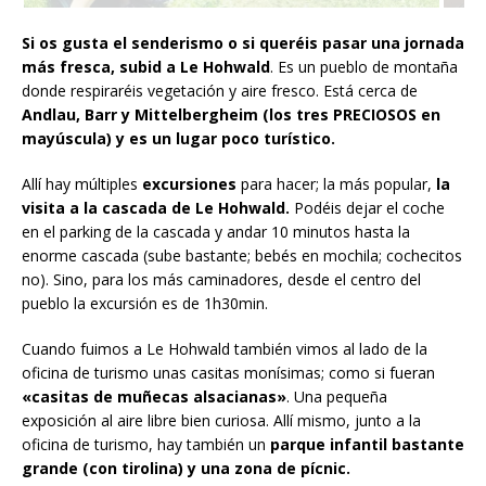
Si os gusta el senderismo o si queréis pasar una jornada
más fresca, subid a Le Hohwald
. Es un pueblo de montaña
donde respiraréis vegetación y aire fresco. Está cerca de
Andlau, Barr y Mittelbergheim (los tres PRECIOSOS en
mayúscula) y es un lugar poco turístico.
Allí hay múltiples
excursiones
para hacer; la más popular,
la
visita a la cascada de Le Hohwald.
Podéis dejar el coche
en el parking de la cascada y andar 10 minutos hasta la
enorme cascada (sube bastante; bebés en mochila; cochecitos
no). Sino, para los más caminadores, desde el centro del
pueblo la excursión es de 1h30min.
Cuando fuimos a Le Hohwald también vimos al lado de la
oficina de turismo unas casitas monísimas; como si fueran
«casitas de muñecas alsacianas»
. Una pequeña
exposición al aire libre bien curiosa. Allí mismo, junto a la
oficina de turismo, hay también un
parque infantil bastante
grande (con tirolina) y una zona de pícnic.