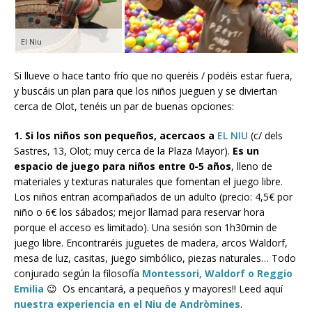
El Niu
Si llueve o hace tanto frío que no queréis / podéis estar fuera,
y buscáis un plan para que los niños jueguen y se diviertan
cerca de Olot, tenéis un par de buenas opciones:
1. Si los niños son pequeños, acercaos a
EL NIU
(c/ dels
Sastres, 13, Olot; muy cerca de la Plaza Mayor).
Es un
espacio de juego para niños entre 0-5 años
, lleno de
materiales y texturas naturales que fomentan el juego libre.
Los niños entran acompañados de un adulto (precio: 4,5€ por
niño o 6€ los sábados; mejor llamad para reservar hora
porque el acceso es limitado). Una sesión son 1h30min de
juego libre. Encontraréis juguetes de madera, arcos Waldorf,
mesa de luz, casitas, juego simbólico, piezas naturales… Todo
conjurado según la filosofía
Montessori, Waldorf o Reggio
Emilia
😉 Os encantará, a pequeños y mayores!! Leed aquí
nuestra experiencia en el Niu de Andròmines
.