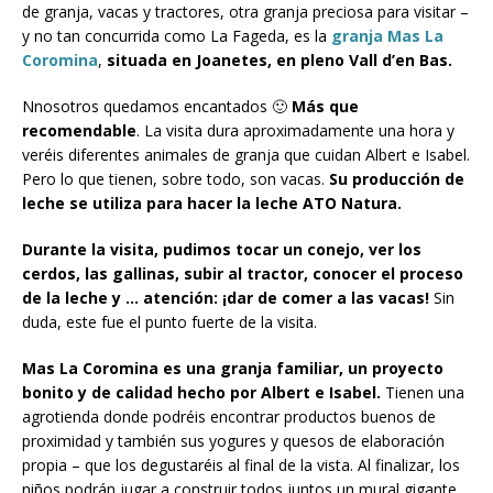
de granja, vacas y tractores, otra granja preciosa para visitar –
y no tan concurrida como La Fageda, es la
granja Mas La
Coromina
,
situada en Joanetes, en pleno Vall d’en Bas.
Nnosotros quedamos encantados 🙂
Más que
recomendable
. La visita dura aproximadamente una hora y
veréis diferentes animales de granja que cuidan Albert e Isabel.
Pero lo que tienen, sobre todo, son vacas.
Su producción de
leche se utiliza para hacer la leche ATO Natura.
Durante la visita, pudimos tocar un conejo, ver los
cerdos, las gallinas, subir al tractor, conocer el proceso
de la leche y … atención: ¡dar de comer a las vacas!
Sin
duda, este fue el punto fuerte de la visita.
Mas La Coromina es una granja familiar, un proyecto
bonito y de calidad hecho por Albert e Isabel.
Tienen una
agrotienda donde podréis encontrar productos buenos de
proximidad y también sus yogures y quesos de elaboración
propia – que los degustaréis al final de la vista. Al finalizar, los
niños podrán jugar a construir todos juntos un mural gigante