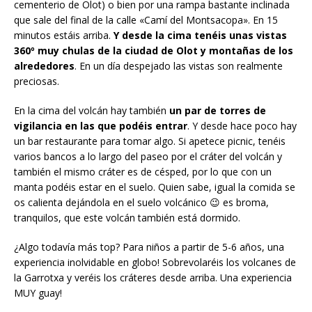
cementerio de Olot) o bien por una rampa bastante inclinada
que sale del final de la calle «Camí del Montsacopa». En 15
minutos estáis arriba.
Y desde la cima tenéis unas vistas
360º muy chulas de la ciudad de Olot y montañas de los
alrededores
. En un día despejado las vistas son realmente
preciosas.
En la cima del volcán hay también
un par de torres de
vigilancia en las que podéis entrar
. Y desde hace poco hay
un bar restaurante para tomar algo. Si apetece picnic, tenéis
varios bancos a lo largo del paseo por el cráter del volcán y
también el mismo cráter es de césped, por lo que con un
manta podéis estar en el suelo. Quien sabe, igual la comida se
os calienta dejándola en el suelo volcánico 😉 es broma,
tranquilos, que este volcán también está dormido.
¿Algo todavía más top? Para niños a partir de 5-6 años, una
experiencia inolvidable en globo! Sobrevolaréis los volcanes de
la Garrotxa y veréis los cráteres desde arriba. Una experiencia
MUY guay!