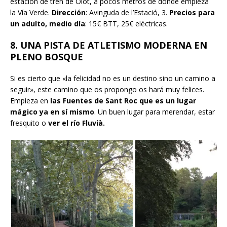
estación de tren de Olot, a pocos metros de donde empieza
la Vía Verde.
Dirección
: Avinguda de l’Estació, 3.
Precios para
un adulto, medio día
: 15€ BTT, 25€ eléctricas.
8. UNA PISTA DE ATLETISMO MODERNA EN
PLENO BOSQUE
Si es cierto que «la felicidad no es un destino sino un camino a
seguir», este camino que os propongo os hará muy felices.
Empieza en
las Fuentes de Sant Roc que es un lugar
mágico ya en sí mismo
. Un buen lugar para merendar, estar
fresquito o
ver el río Fluvià.