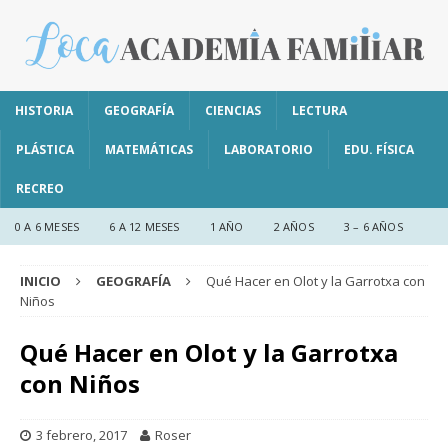
HISTORIA
GEOGRAFÍA
CIENCIAS
LECTURA
PLÁSTICA
MATEMÁTICAS
LABORATORIO
EDU. FÍSICA
RECREO
0 A 6 MESES
6 A 12 MESES
1 AÑO
2 AÑOS
3 – 6 AÑOS
INICIO
GEOGRAFÍA
Qué Hacer en Olot y la Garrotxa con
Niños
Qué Hacer en Olot y la Garrotxa
con Niños
3 febrero, 2017
Roser