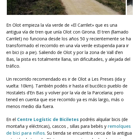
En Olot empieza la vía verde de «El Carrilet» que es una
antigua vía de tren que unía Olot con Girona. El tren (llamado
Carrilet) no funciona desde los años 50 y recientemente se ha
transformado el recorrido en una vía verde estupenda para ir
en bici (o a pie). Saliendo de Olot y por la zona de Vall d’en
Bas, la pista es totalmente llana, sin dificultades, y alejada del
tráfico.
Un recorrido recomendado es ir de Olot a Les Preses (ida y
vuelta: 10km). También podéis ir hasta el bucólico pueblo de
Hostalets d’En Bas y volver por la vía de la Parcelaria; pero
tened en cuenta que ese recorrido ya es más largo, más o
menos medio día fuera.
En el
Centre Logístic de Biciletes
podréis alquilar bicis (de
montaña y eléctricas), cascos , sillas para bebés y
remolques
de bici para niños
. Su tienda se encuentra cerca de la antigua