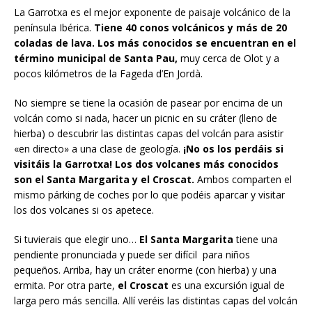
La Garrotxa es el mejor exponente de paisaje volcánico de la
península Ibérica.
Tiene 40 conos volcánicos y más de 20
coladas de lava. Los más conocidos se encuentran en el
término municipal de Santa Pau,
muy cerca de Olot y a
pocos kilómetros de la Fageda d’En Jordà.
No siempre se tiene la ocasión de pasear por encima de un
volcán como si nada, hacer un picnic en su cráter (lleno de
hierba) o descubrir las distintas capas del volcán para asistir
«en directo» a una clase de geología.
¡No os los perdáis si
visitáis la Garrotxa!
Los dos volcanes más conocidos
son el Santa Margarita y el Croscat.
Ambos comparten el
mismo párking de coches por lo que podéis aparcar y visitar
los dos volcanes si os apetece.
Si tuvierais que elegir uno…
El Santa Margarita
tiene una
pendiente pronunciada y puede ser difícil para niños
pequeños. Arriba, hay un cráter enorme (con hierba) y una
ermita. Por otra parte,
el Croscat
es una excursión igual de
larga pero más sencilla. Allí veréis las distintas capas del volcán