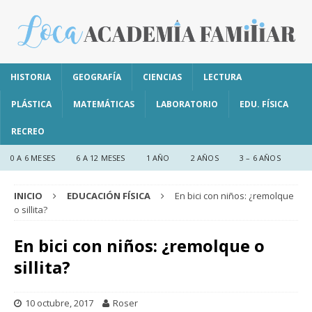
HISTORIA
GEOGRAFÍA
CIENCIAS
LECTURA
PLÁSTICA
MATEMÁTICAS
LABORATORIO
EDU. FÍSICA
RECREO
0 A 6 MESES
6 A 12 MESES
1 AÑO
2 AÑOS
3 – 6 AÑOS
INICIO
EDUCACIÓN FÍSICA
En bici con niños: ¿remolque
o sillita?
En bici con niños: ¿remolque o
sillita?
10 octubre, 2017
Roser