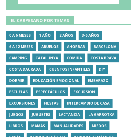
EL CARPESANO POR TEMAS
0 A 6 MESES
1 AÑO
2 AÑOS
3-6 AÑOS
6 A 12 MESES
ABUELOS
AHORRAR
BARCELONA
CAMPING
CATALUNYA
COMIDA
COSTA BRAVA
COSTA DAURADA
CUENTOS INFANTILES
DIY
DORMIR
EDUCACIÓN EMOCIONAL
EMBARAZO
ESCUELAS
ESPECTÁCULOS
EXCURSION
EXCURSIONES
FIESTAS
INTERCAMBIO DE CASA
JUEGOS
JUGUETES
LACTANCIA
LA GARROTXA
LIBROS
MAMÁS
MANUALIDADES
MIEDOS