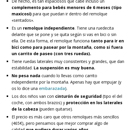
De hecho, es tan espaciosos que cabe incluso un
complemento para bebés menores de 6 meses (tipo
maxicosi)
para que puedan ir dentro del remolque
«sentados».
Es un
remolque independiente
. Tiene una ruedecita
delante que se pone y se quita según si vas en bici o sin
ella. De esta forma, el remolque funciona
tanto para ir en
bici como para pasear por la montaña
,
como si fuera
un carrito de paseo (con tres ruedas).
Tiene ruedas laterales muy consistentes y grandes, que dan
estabilidad.
La suspensión es muy buena.
No pesa nada
cuando lo llevas como carrito
independiente por la montaña. Apenas hay que empujar (y
os lo dice una
embarazada
).
Los dos niños van con
cinturón de seguridad
(tipo el del
coche, con ambos brazos) y
protección en los laterales
de la cabeza
(pueden quitarse).
El precio es más caro que otros remolques más sencillos
(465€), pero pensamos que mejor comprar algo de
calidad
que pudiera durar varios años.