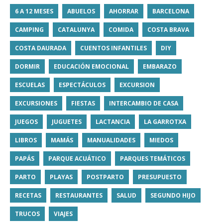
6 A 12 MESES
ABUELOS
AHORRAR
BARCELONA
CAMPING
CATALUNYA
COMIDA
COSTA BRAVA
COSTA DAURADA
CUENTOS INFANTILES
DIY
DORMIR
EDUCACIÓN EMOCIONAL
EMBARAZO
ESCUELAS
ESPECTÁCULOS
EXCURSION
EXCURSIONES
FIESTAS
INTERCAMBIO DE CASA
JUEGOS
JUGUETES
LACTANCIA
LA GARROTXA
LIBROS
MAMÁS
MANUALIDADES
MIEDOS
PAPÁS
PARQUE ACUÁTICO
PARQUES TEMÁTICOS
PARTO
PLAYAS
POSTPARTO
PRESUPUESTO
RECETAS
RESTAURANTES
SALUD
SEGUNDO HIJO
TRUCOS
VIAJES