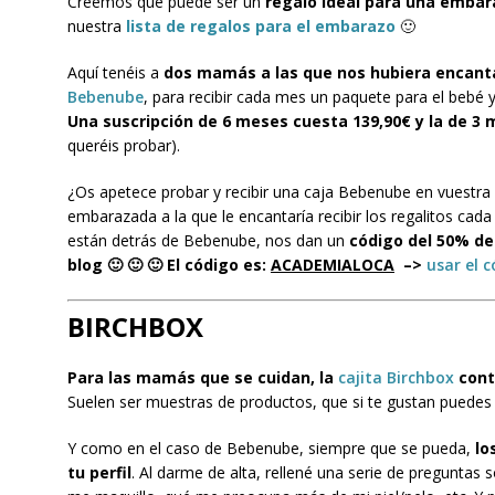
Creemos que puede ser un
regalo ideal para una emba
nuestra
lista de regalos para el embarazo
🙂
Aquí tenéis a
dos mamás a las que nos hubiera encan
Bebenube
, para recibir cada mes un paquete para el bebé
Una suscripción de 6 meses cuesta 139,90€ y la de 3 
queréis probar).
¿Os apetece probar y recibir una caja Bebenube en vuestr
embarazada a la que le encantaría recibir los regalitos cad
están detrás de Bebenube, nos dan un
código del 50% de
blog 🙂 🙂 🙂 El código es:
ACADEMIALOCA
–>
usar el 
BIRCHBOX
Para las mamás que se cuidan, la
cajita Birchbox
conti
Suelen ser muestras de productos, que si te gustan puede
Y como en el caso de Bebenube, siempre que se pueda,
lo
tu perfil
. Al darme de alta, rellené una serie de preguntas 