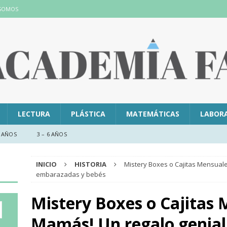
 SOMOS
LECTURA
PLÁSTICA
MATEMÁTICAS
LABOR
 AÑOS
3 – 6 AÑOS
INICIO
HISTORIA
Mistery Boxes o Cajitas Mensual
embarazadas y bebés
Mistery Boxes o Cajitas
Mamás! Un regalo genial