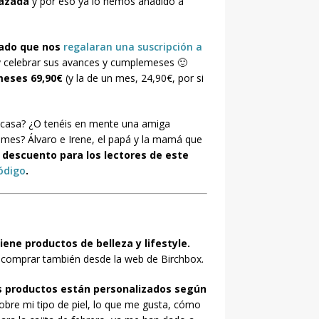
razada
y por eso ya lo hemos añadido a
tado que nos
regalaran una suscripción a
 y celebrar sus avances y cumplemeses 🙂
meses 69,90€
(y la de un mes, 24,90€, por si
a casa? ¿O tenéis en mente una amiga
a mes? Álvaro e Irene, el papá y la mamá que
 descuento para los lectores de este
código
.
ene productos de belleza y lifestyle.
s comprar también desde la web de Birchbox.
s productos están personalizados según
sobre mi tipo de piel, lo que me gusta, cómo