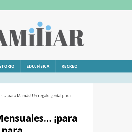
ATORIO
EDU. FÍSICA
RECREO
es… ¡para Mamás! Un regalo genial para
 Mensuales… ¡para
 para