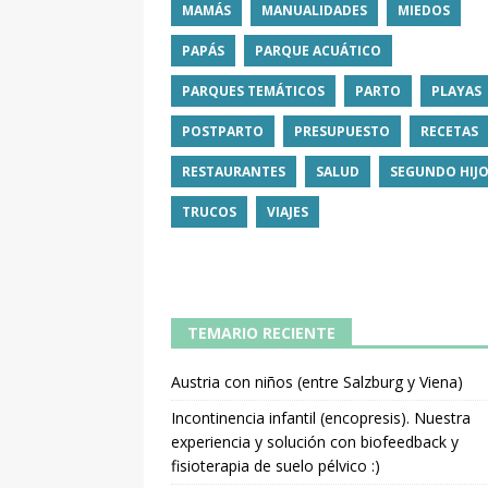
MAMÁS
MANUALIDADES
MIEDOS
PAPÁS
PARQUE ACUÁTICO
PARQUES TEMÁTICOS
PARTO
PLAYAS
POSTPARTO
PRESUPUESTO
RECETAS
RESTAURANTES
SALUD
SEGUNDO HIJ
TRUCOS
VIAJES
TEMARIO RECIENTE
Austria con niños (entre Salzburg y Viena)
Incontinencia infantil (encopresis). Nuestra
experiencia y solución con biofeedback y
fisioterapia de suelo pélvico :)