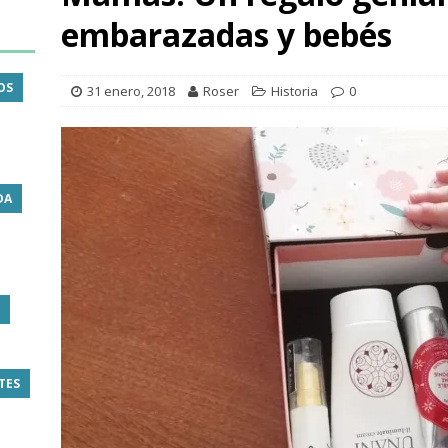
embarazadas y bebés
OS
31 enero, 2018
Roser
Historia
0
DA
TES