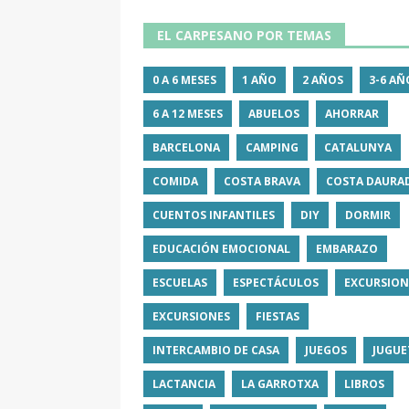
EL CARPESANO POR TEMAS
0 A 6 MESES
1 AÑO
2 AÑOS
3-6 AÑ
6 A 12 MESES
ABUELOS
AHORRAR
BARCELONA
CAMPING
CATALUNYA
COMIDA
COSTA BRAVA
COSTA DAURA
CUENTOS INFANTILES
DIY
DORMIR
EDUCACIÓN EMOCIONAL
EMBARAZO
ESCUELAS
ESPECTÁCULOS
EXCURSION
EXCURSIONES
FIESTAS
INTERCAMBIO DE CASA
JUEGOS
JUGUE
LACTANCIA
LA GARROTXA
LIBROS