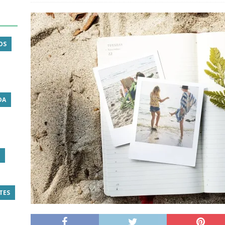
OS
DA
TES