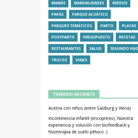
MAMÁS
MANUALIDADES
MIEDOS
PAPÁS
PARQUE ACUÁTICO
PARQUES TEMÁTICOS
PARTO
PLAYAS
POSTPARTO
PRESUPUESTO
RECETAS
RESTAURANTES
SALUD
SEGUNDO HIJ
TRUCOS
VIAJES
TEMARIO RECIENTE
Austria con niños (entre Salzburg y Viena)
Incontinencia infantil (encopresis). Nuestra
experiencia y solución con biofeedback y
fisioterapia de suelo pélvico :)