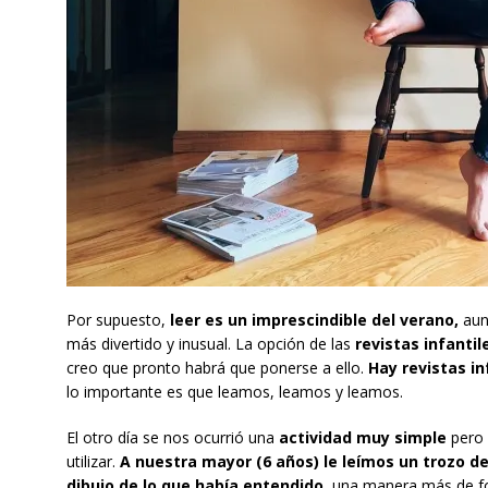
Por supuesto,
leer es un imprescindible del verano,
aun
más divertido y inusual. La opción de las
revistas infantil
creo que pronto habrá que ponerse a ello.
Hay revistas i
lo importante es que leamos, leamos y leamos.
El otro día se nos ocurrió una
actividad muy simple
pero 
utilizar.
A nuestra mayor (6 años) le leímos un trozo de 
dibujo de lo que había entendido
, una manera más de fo