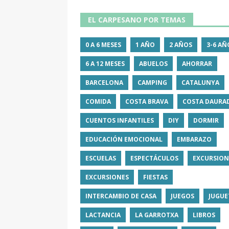
EL CARPESANO POR TEMAS
0 A 6 MESES
1 AÑO
2 AÑOS
3-6 AÑ
6 A 12 MESES
ABUELOS
AHORRAR
BARCELONA
CAMPING
CATALUNYA
COMIDA
COSTA BRAVA
COSTA DAURA
CUENTOS INFANTILES
DIY
DORMIR
EDUCACIÓN EMOCIONAL
EMBARAZO
ESCUELAS
ESPECTÁCULOS
EXCURSION
EXCURSIONES
FIESTAS
INTERCAMBIO DE CASA
JUEGOS
JUGUE
LACTANCIA
LA GARROTXA
LIBROS