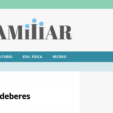
ATORIO
EDU. FÍSICA
RECREO
 deberes