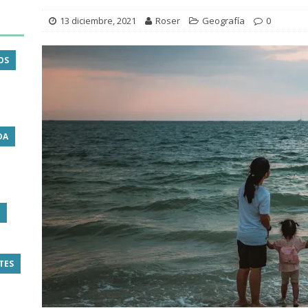
13 diciembre, 2021
Roser
Geografía
0
OS
DA
TES