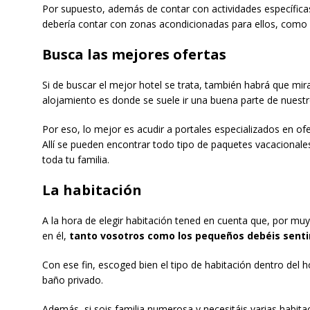
Por supuesto, además de contar con actividades específica
debería contar con zonas acondicionadas para ellos, como 
Busca las mejores ofertas
Si de buscar el mejor hotel se trata, también habrá que mira
alojamiento es donde se suele ir una buena parte de nuest
Por eso, lo mejor es acudir a portales especializados en o
Allí se pueden encontrar todo tipo de paquetes vacacionale
toda tu familia.
La habitación
A la hora de elegir habitación tened en cuenta que, por mu
en él,
tanto vosotros como los pequeños debéis sent
Con ese fin, escoged bien el tipo de habitación dentro del h
baño privado.
Además, si sois familia numerosa y necesitáis varias habita