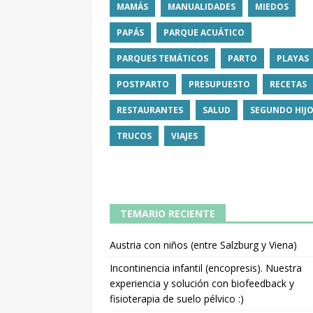
MAMÁS
MANUALIDADES
MIEDOS
PAPÁS
PARQUE ACUÁTICO
PARQUES TEMÁTICOS
PARTO
PLAYAS
POSTPARTO
PRESUPUESTO
RECETAS
RESTAURANTES
SALUD
SEGUNDO HIJ
TRUCOS
VIAJES
TEMARIO RECIENTE
Austria con niños (entre Salzburg y Viena)
Incontinencia infantil (encopresis). Nuestra
experiencia y solución con biofeedback y
fisioterapia de suelo pélvico :)