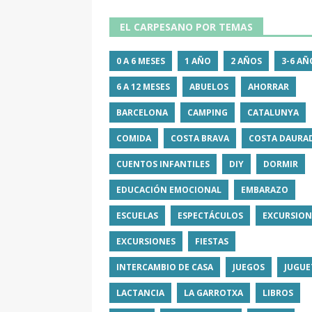
EL CARPESANO POR TEMAS
0 A 6 MESES
1 AÑO
2 AÑOS
3-6 AÑ
6 A 12 MESES
ABUELOS
AHORRAR
BARCELONA
CAMPING
CATALUNYA
COMIDA
COSTA BRAVA
COSTA DAURA
CUENTOS INFANTILES
DIY
DORMIR
EDUCACIÓN EMOCIONAL
EMBARAZO
ESCUELAS
ESPECTÁCULOS
EXCURSION
EXCURSIONES
FIESTAS
INTERCAMBIO DE CASA
JUEGOS
JUGUE
LACTANCIA
LA GARROTXA
LIBROS