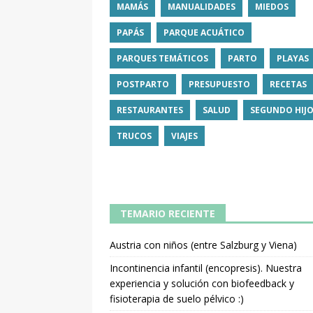
MAMÁS
MANUALIDADES
MIEDOS
PAPÁS
PARQUE ACUÁTICO
PARQUES TEMÁTICOS
PARTO
PLAYAS
POSTPARTO
PRESUPUESTO
RECETAS
RESTAURANTES
SALUD
SEGUNDO HIJ
TRUCOS
VIAJES
TEMARIO RECIENTE
Austria con niños (entre Salzburg y Viena)
Incontinencia infantil (encopresis). Nuestra
experiencia y solución con biofeedback y
fisioterapia de suelo pélvico :)