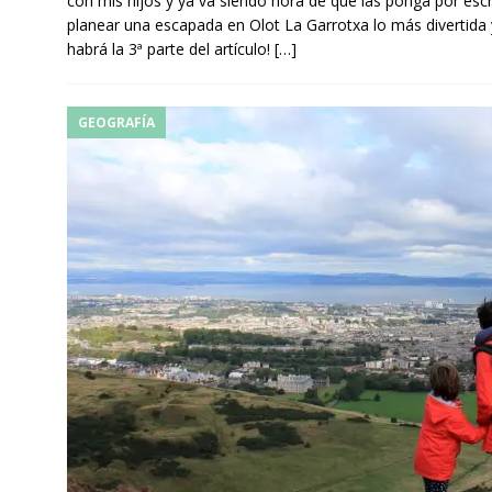
con mis hijos y ya va siendo hora de que las ponga por escr
planear una escapada en Olot La Garrotxa lo más divertida y
habrá la 3ª parte del artículo!
[…]
GEOGRAFÍA