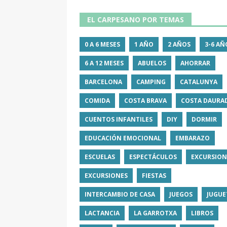
EL CARPESANO POR TEMAS
0 A 6 MESES
1 AÑO
2 AÑOS
3-6 AÑ
6 A 12 MESES
ABUELOS
AHORRAR
BARCELONA
CAMPING
CATALUNYA
COMIDA
COSTA BRAVA
COSTA DAURA
CUENTOS INFANTILES
DIY
DORMIR
EDUCACIÓN EMOCIONAL
EMBARAZO
ESCUELAS
ESPECTÁCULOS
EXCURSION
EXCURSIONES
FIESTAS
INTERCAMBIO DE CASA
JUEGOS
JUGUE
LACTANCIA
LA GARROTXA
LIBROS