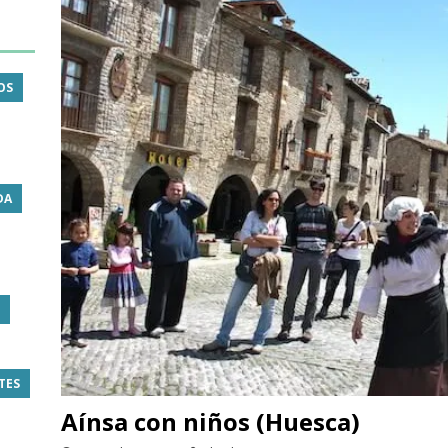
OS
DA
TES
Aínsa con niños (Huesca)