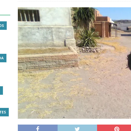
OS
DA
TES