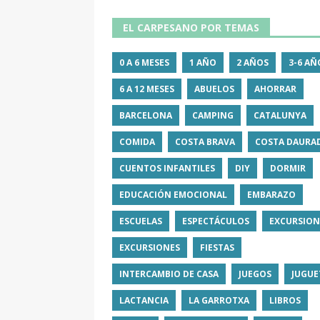
EL CARPESANO POR TEMAS
0 A 6 MESES
1 AÑO
2 AÑOS
3-6 AÑ
6 A 12 MESES
ABUELOS
AHORRAR
BARCELONA
CAMPING
CATALUNYA
COMIDA
COSTA BRAVA
COSTA DAURA
CUENTOS INFANTILES
DIY
DORMIR
EDUCACIÓN EMOCIONAL
EMBARAZO
ESCUELAS
ESPECTÁCULOS
EXCURSION
EXCURSIONES
FIESTAS
INTERCAMBIO DE CASA
JUEGOS
JUGUE
LACTANCIA
LA GARROTXA
LIBROS