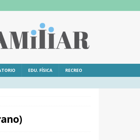
ATORIO
EDU. FÍSICA
RECREO
rano)