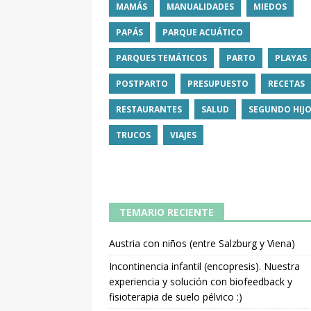
MAMÁS
MANUALIDADES
MIEDOS
PAPÁS
PARQUE ACUÁTICO
PARQUES TEMÁTICOS
PARTO
PLAYAS
POSTPARTO
PRESUPUESTO
RECETAS
RESTAURANTES
SALUD
SEGUNDO HIJ
TRUCOS
VIAJES
TEMARIO RECIENTE
Austria con niños (entre Salzburg y Viena)
Incontinencia infantil (encopresis). Nuestra
experiencia y solución con biofeedback y
fisioterapia de suelo pélvico :)