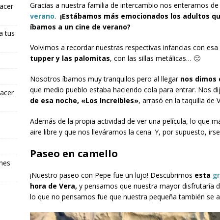
Gracias a nuestra familia de intercambio nos enteramos de
hacer
verano
.
¡Estábamos más emocionados los adultos que
íbamos a un cine de verano?
a tus
Volvimos a recordar nuestras respectivas infancias con esa
tupper y las palomitas
, con las sillas metálicas… 🙂
Nosotros íbamos muy tranquilos pero al llegar
nos dimos 
que medio pueblo estaba haciendo cola para entrar. Nos di
hacer
de esa noche, «Los Increíbles»
, arrasó en la taquilla de 
Además de la propia actividad de ver una película, lo que má
aire libre y que nos lleváramos la cena. Y, por supuesto, irs
Paseo en camello
ones
¡Nuestro paseo con Pepe fue un lujo! Descubrimos
esta
gr
hora de Vera,
y pensamos que nuestra mayor disfrutaría de 
lo que no pensamos fue que nuestra pequeña también se a