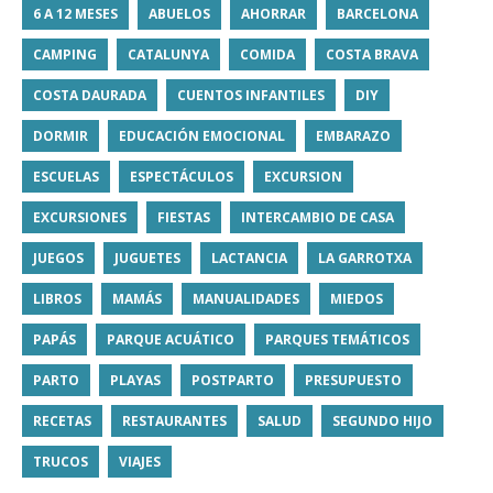
6 A 12 MESES
ABUELOS
AHORRAR
BARCELONA
CAMPING
CATALUNYA
COMIDA
COSTA BRAVA
COSTA DAURADA
CUENTOS INFANTILES
DIY
DORMIR
EDUCACIÓN EMOCIONAL
EMBARAZO
ESCUELAS
ESPECTÁCULOS
EXCURSION
EXCURSIONES
FIESTAS
INTERCAMBIO DE CASA
JUEGOS
JUGUETES
LACTANCIA
LA GARROTXA
LIBROS
MAMÁS
MANUALIDADES
MIEDOS
PAPÁS
PARQUE ACUÁTICO
PARQUES TEMÁTICOS
PARTO
PLAYAS
POSTPARTO
PRESUPUESTO
RECETAS
RESTAURANTES
SALUD
SEGUNDO HIJO
TRUCOS
VIAJES