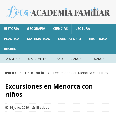
HISTORIA
GEOGRAFÍA
CIENCIAS
LECTURA
PLÁSTICA
MATEMÁTICAS
LABORATORIO
EDU. FÍSICA
RECREO
0 A 6 MESES
6 A 12 MESES
1 AÑO
2 AÑOS
3 – 6 AÑOS
INICIO
GEOGRAFÍA
Excursiones en Menorca con niños
Excursiones en Menorca con
niños
14 julio, 2019
Elisabet