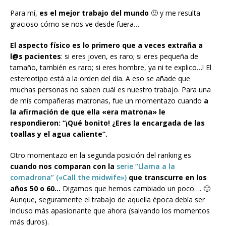
Para mí,
es el mejor trabajo del mundo
🙂 y me resulta
gracioso cómo se nos ve desde fuera…
El aspecto físico es lo primero que a veces extraña a
l@s pacientes
: si eres joven, es raro; si eres pequeña de
tamaño, también es raro; si eres hombre, ya ni te explico…! El
estereotipo está a la orden del día. A eso se añade que
muchas personas no saben cuál es nuestro trabajo. Para una
de mis compañeras matronas, fue un momentazo cuando
a
la afirmación de que ella «era matrona» le
respondieron: “¡Qué bonito! ¿Eres la encargada de las
toallas y el agua caliente”.
Otro momentazo en la segunda posición del ranking es
cuando nos comparan con la
serie “Llama a la
comadrona” («Call the midwife»)
que transcurre en los
años 50 o 60…
Digamos que hemos cambiado un poco…. 🙂
Aunque, seguramente el trabajo de aquella época debía ser
incluso más apasionante que ahora (salvando los momentos
más duros).