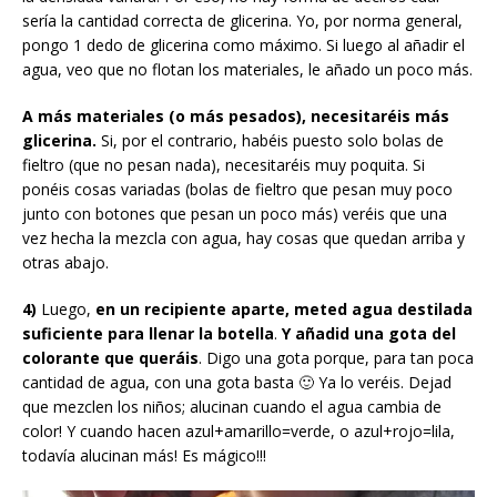
sería la cantidad correcta de glicerina. Yo, por norma general,
pongo 1 dedo de glicerina como máximo. Si luego al añadir el
agua, veo que no flotan los materiales, le añado un poco más.
A más materiales (o más pesados), necesitaréis más
glicerina.
Si, por el contrario, habéis puesto solo bolas de
fieltro (que no pesan nada), necesitaréis muy poquita. Si
ponéis cosas variadas (bolas de fieltro que pesan muy poco
junto con botones que pesan un poco más) veréis que una
vez hecha la mezcla con agua, hay cosas que quedan arriba y
otras abajo.
4)
Luego,
en un recipiente aparte, meted agua destilada
suficiente para llenar la botella
.
Y añadid una gota del
colorante que queráis
. Digo una gota porque, para tan poca
cantidad de agua, con una gota basta 🙂 Ya lo veréis. Dejad
que mezclen los niños; alucinan cuando el agua cambia de
color! Y cuando hacen azul+amarillo=verde, o azul+rojo=lila,
todavía alucinan más! Es mágico!!!