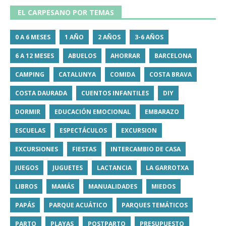
EL CARPESANO POR TEMAS
0 A 6 MESES
1 AÑO
2 AÑOS
3-6 AÑOS
6 A 12 MESES
ABUELOS
AHORRAR
BARCELONA
CAMPING
CATALUNYA
COMIDA
COSTA BRAVA
COSTA DAURADA
CUENTOS INFANTILES
DIY
DORMIR
EDUCACIÓN EMOCIONAL
EMBARAZO
ESCUELAS
ESPECTÁCULOS
EXCURSION
EXCURSIONES
FIESTAS
INTERCAMBIO DE CASA
JUEGOS
JUGUETES
LACTANCIA
LA GARROTXA
LIBROS
MAMÁS
MANUALIDADES
MIEDOS
PAPÁS
PARQUE ACUÁTICO
PARQUES TEMÁTICOS
PARTO
PLAYAS
POSTPARTO
PRESUPUESTO